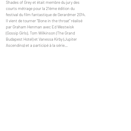
Shades of Grey et était membre du jury des 
courts métrage pour la 21éme édition du 
festival du film fantastique de Gerardmer 2014.
Il vient de tourner "Bone in the throat" réalisé 
par Graham Henman avec Ed Westwisk 
(Gossip Girls), Tom Wilkinson (The Grand 
Budapest Hotel) et Vanessa Kirby (Jupiter 
Ascending) et a participé à la série…
Afficher plus
RSVP
Partager cet événement