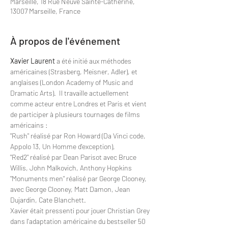
Marseille, 18 Rue Neuve Sainte-Catherine,
13007 Marseille, France
À propos de l'événement
Xavier Laurent
 a été initié aux méthodes 
américaines (Strasberg, Meisner, Adler), et 
anglaises (London Academy of Music and 
Dramatic Arts).  Il travaille actuellement 
comme acteur entre Londres et Paris et vient 
de participer à plusieurs tournages de films 
américains :
"Rush" réalisé par Ron Howard (Da Vinci code, 
Appolo 13, Un Homme d'exception),
"Red2" réalisé par Dean Parisot avec Bruce 
Willis, John Malkovich, Anthony Hopkins
"Monuments men" réalisé par George Clooney, 
avec George Clooney, Matt Damon, Jean 
Dujardin, Cate Blanchett.
Xavier était pressenti pour jouer Christian Grey 
dans l'adaptation américaine du bestseller 50 